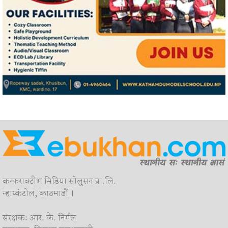
कन्फराक्टीभ मिडिया सोलुसन प्रा.लि.
न्हाय्कंटोल, काठमाडौं ।
संरक्षकः आर. के. निर्मल