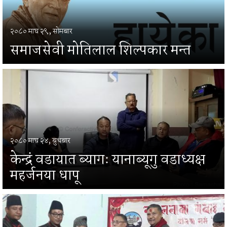
२०८० माघ २९, सोमबार
समाजसेवी मोतिलाल शिल्पकार मन्त
२०८० माघ २४, बुधबार
केन्द्रं वडायात ब्यागः यानाब्यूगु वडाध्यक्ष
महर्जनया धापू