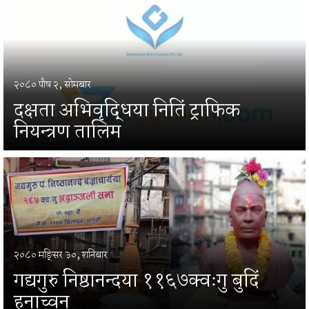
२०८० पौष २, सोमबार
दक्षता अभिवृद्धिया नितिं ट्राफिक
नियन्त्रण तालिम
२०८० मङ्सिर ३०, शनिबार
गद्यगुरु निष्ठानन्दया ११६७क्वःगु बुदिं
हनाच्वन