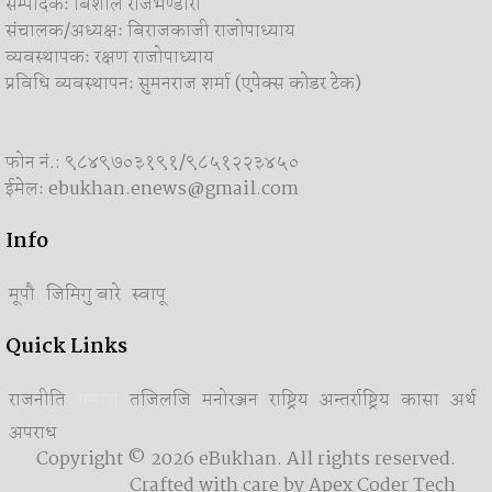
सम्पादकः बिशाल राजभण्डारी
संचालक/अध्यक्षः बिराजकाजी राजोपाध्याय
व्यवस्थापकः रक्षण राजोपाध्याय
प्रविधि व्यवस्थापनः सुमनराज शर्मा (एपेक्स काेडर टेक)
फोन नं.: ९८४९७०३१९१/९८५१२२३४५०
ईमेलः ebukhan.enews@gmail.com
Info
मूपौ
जिमिगु बारे
स्वापू
Quick Links
राजनीति
समाज
तजिलजि
मनोरञ्जन
राष्ट्रिय
अन्तर्राष्ट्रिय
कासा
अर्थ
अपराध
Copyright © 2026 eBukhan. All rights reserved.
Crafted with care by
Apex Coder Tech