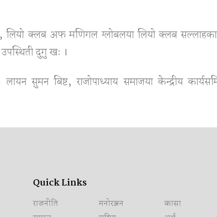
जोशी, लियो क्लब अफ मणिगल ग्लोबलया लियो क्लब सल्लाहका
उपस्थिती दुगु खः ।
यन सुमन बिष्ट, राजोपाध्याय समाजया केन्द्रीय कार्यसमि
Quick Links
राजनीति
मनोरञ्जन
कासा