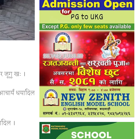
र जूगु खः ।
आचार्यं धयादिल
धयादिल ।