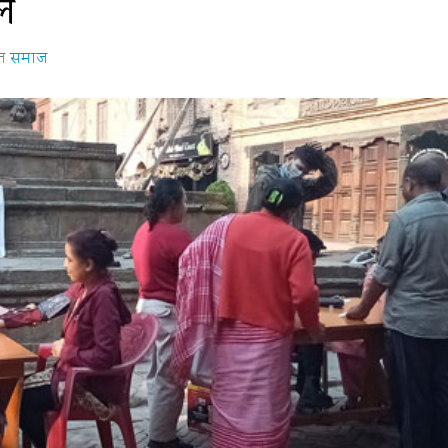
ुल
ृत
समाज