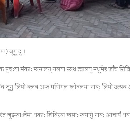
प) जूगु दु ।
पुचःया मंकाः ग्वसालय् यलया स्वथ त्वालय् मधुमेह जाँच शिवि
जाँच जूगु लियो क्लब अफ मणिगल ग्लोबलया नायः लियो उत्सव 
ां बञ्चित जुइम्वाःलेमा धकाः शिविरया ग्वसाः ग्वयागु नायः आचार्यं 