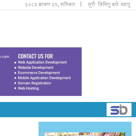
२०८३ श्रावण २३, शनिबार |
मूपौ
जिमिगु बारे
स्वापू