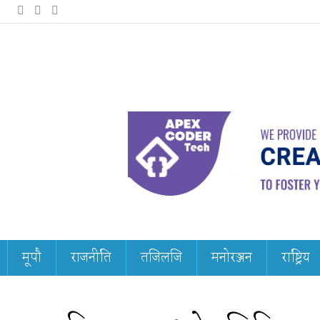
मूपौ
राजनीति
तजिलजि
मनोरञ्जन
राष्ट्रिय