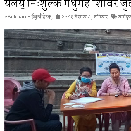
यलय् निःशुल्क मधुमेह शिविर ज
eBukhan – ईबुखँ डेस्क
,
२०८१ बैशाख ८, शनिबार
वर्गीक