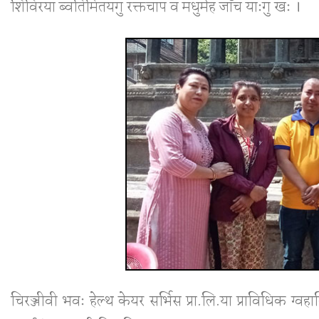
शिविरया ब्वतिमितयगु रक्तचाप व मधुमेह जाँच याःगु खः ।
चिरञ्जीवी भवः हेल्थ केयर सर्भिस प्रा.लि.या प्राविधिक ग्व