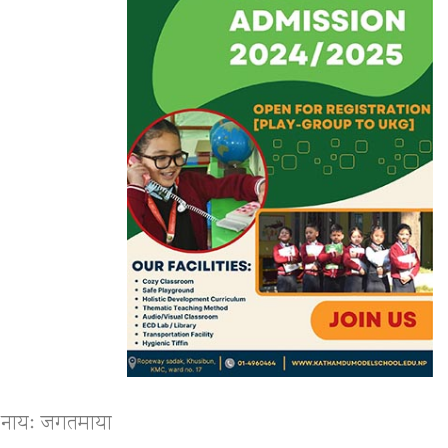
या नायः जगतमाया