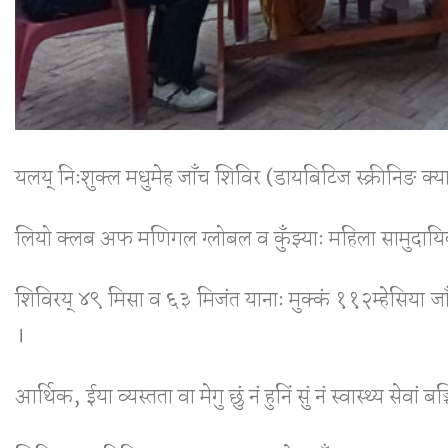
यलय् निःशुक्ल मधुमेह जाँच शिविर (डायबिटिज स्क्रीनिङ क्याम्
लियो क्लब अफ मणिगल ग्लोबल व कुँझ्याः महिला सामुदायिक 
शिविरय् ४९ मिसा व ६३ मिजंत यानाः मुक्कं ११२म्हेसिया 
।
आर्थिक, ईया व्यस्तता वा मेगु छुं नं हुनिं सुं नं स्वास्थ्य सेव