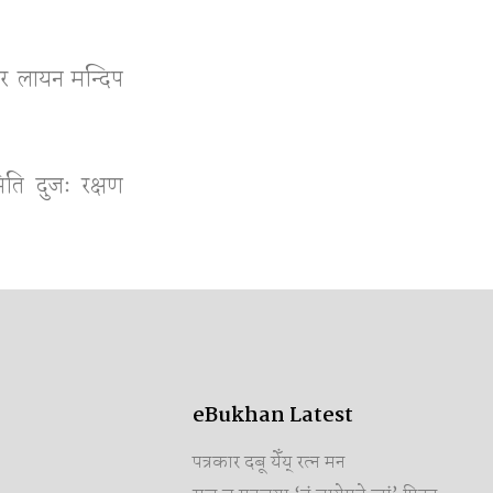
र लायन मन्दिप
ति दुजः रक्षण
eBukhan Latest
पत्रकार दबू येँय् रत्न मन