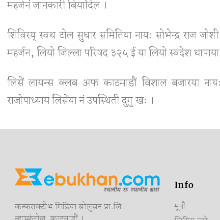
महर्जनं जानकारी बियादिल ।
शिविरय् स्वथ टोल सुधार समितिया नायः सोभेन्द्र राज 
महर्जन, लियो जिल्ला परिषद ३२५ ई या लियो स्वदेश थापाया 
लिसें लायन्स क्लब अफ काठमाडौं विशाल बजारया नायः ला
राजोपाध्याय लिसेंया नं उपस्थिती दुगु खः ।
Info
मूपौ
कन्फराक्टीभ मिडिया सोलुसन प्रा.लि.
न्हाय्कंटोल, काठमाडौं ।