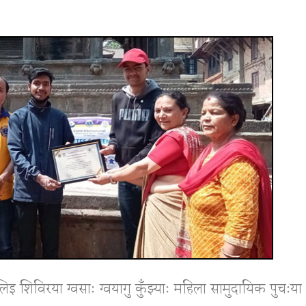
हालिइ शिविरया ग्वसाः ग्वयागु कुँझ्याः महिला सामुदायिक पुचः