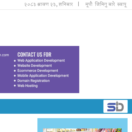
२०८३ श्रावण २३, शनिबार |
मूपौ
जिमिगु बारे
स्वापू