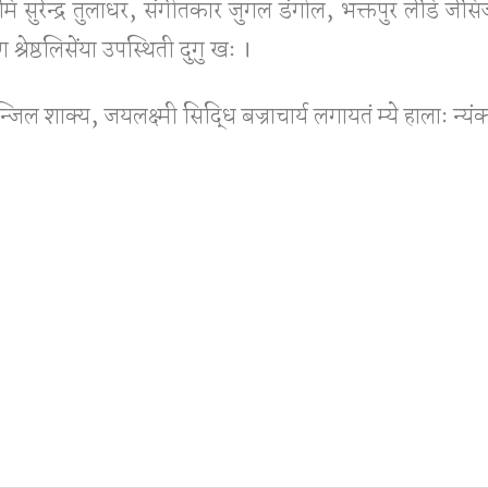
ि सुरेन्द्र तुलाधर, संगीतकार जुगल डंगोल, भक्तपुर लेडि जेसिजय
्रेष्ठलिसेंया उपस्थिती दुगु खः ।
िल शाक्य, जयलक्ष्मी सिद्धि बज्राचार्य लगायतं म्ये हालाः न्यं