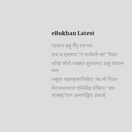
eBukhan Latest
पत्रकार दबू येँय् रत्न मन
राज व मृनलया ‘तं चायेमते न्हां’ पिदन
वरिष्ठ फोटो पत्रकार सुवालया अबु पंचरत्न
मन्त
रन्जुया मदनकृष्णलिसेया ज्वःम्ये पिदन
नेपालभाषाया एनिमेटेड संकिपा ‘जय
लाखय्’यात अन्तर्राष्ट्रिय अवार्ड